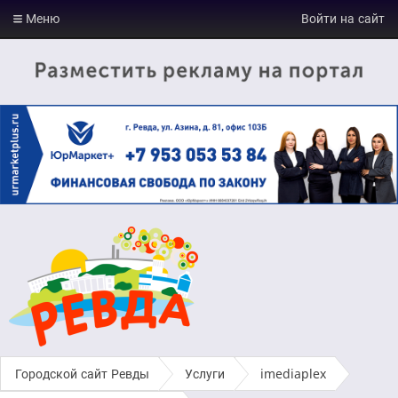
Меню
Войти на сайт
Городской сайт Ревды
›
Услуги
›
imediaplex
›