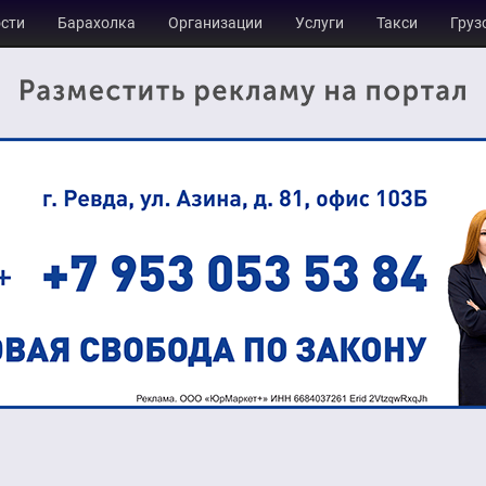
сти
Барахолка
Организации
Услуги
Такси
Груз