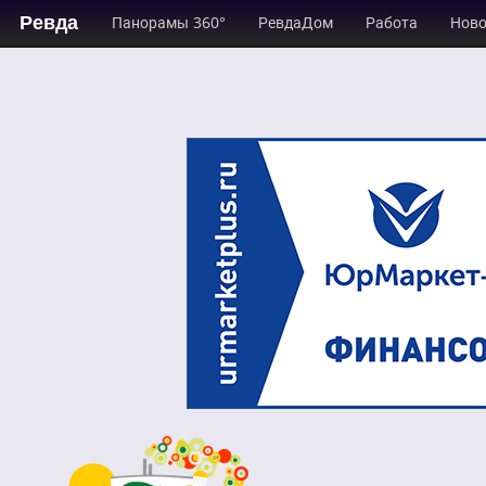
Ревда
Панорамы 360°
РевдаДом
Работа
Ново