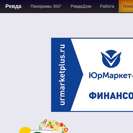
Ревда
Панорамы 360°
РевдаДом
Работа
Ново