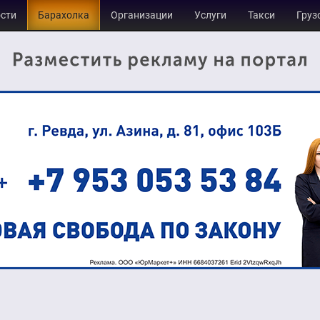
сти
Барахолка
Организации
Услуги
Такси
Груз