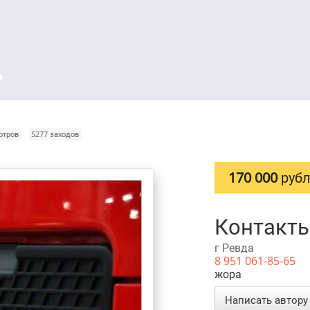
отров
5277 заходов
170 000
руб
Контакт
г Ревда
8 951 061-85-65
жора
Написать автору