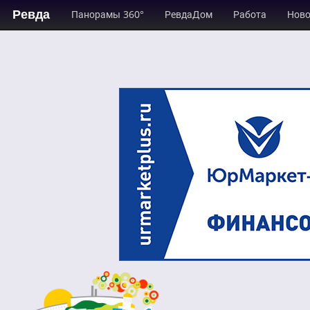
Ревда
Панорамы 360°
РевдаДом
Работа
Ново