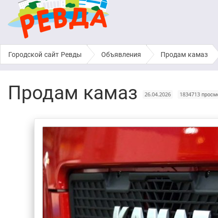
Городской сайт Ревды
›
Объявления
›
Продам камаз
Продам камаз
26.04.2026
1834713 просм