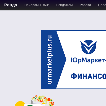
Ревда
Панорамы 360°
РевдаДом
Работа
Ново