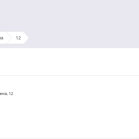
на
›
12
ина, 12