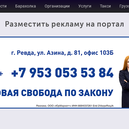
сти
Барахолка
Организации
Услуги
Такси
Груз