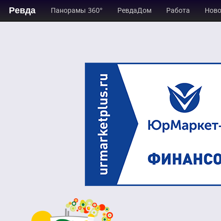
Ревда
Панорамы 360°
РевдаДом
Работа
Ново