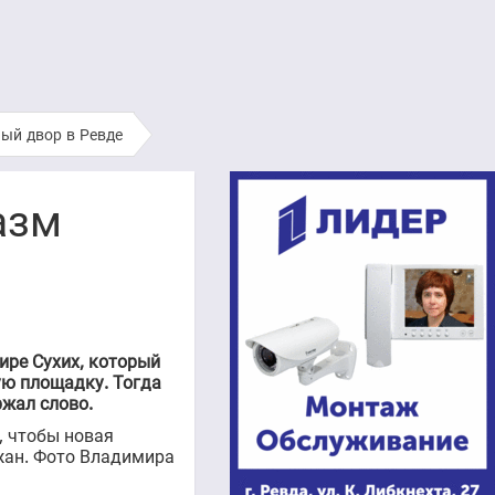
ный двор в Ревде
азм
ире Сухих, который
ую площадку. Тогда
ржал слово.
, чтобы новая
ожан. Фото Владимира