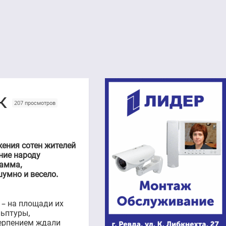
ок
207 просмотров
ения сотен жителей
ние народу
рамма,
умно и весело.
 – на площади их
льптуры,
терпением ждали