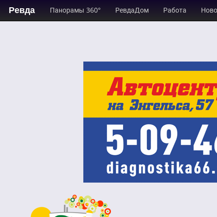
Ревда
Панорамы 360°
РевдаДом
Работа
Ново