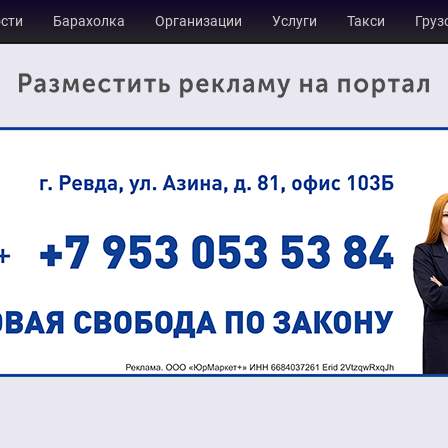
сти
Барахолка
Организации
Услуги
Такси
Груз