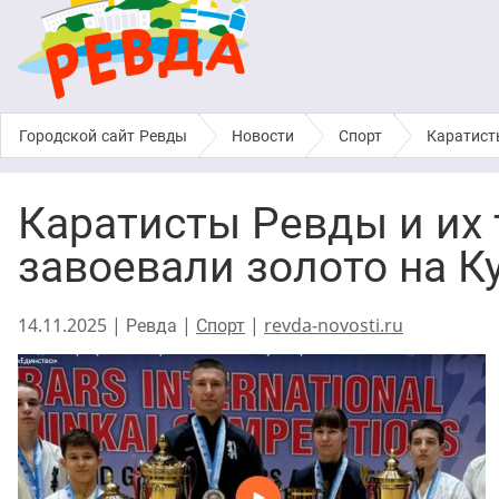
Городской сайт Ревды
›
Новости
›
Спорт
›
Каратист
Каратисты Ревды и их
завоевали золото на К
14.11.2025 | Ревда |
Спорт
|
revda-novosti.ru