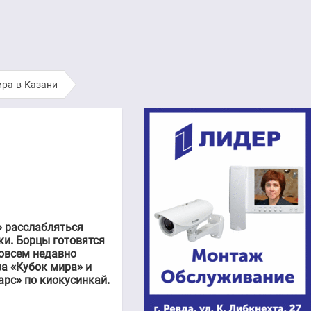
ира в Казани
» расслабляться
ки. Борцы готовятся
совсем недавно
за «Кубок мира» и
рс» по киокусинкай.