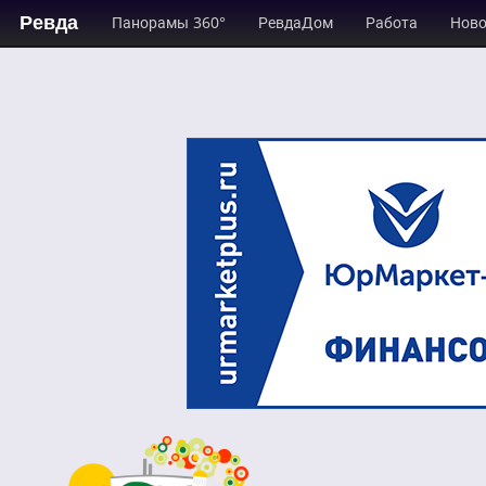
Ревда
Панорамы 360°
РевдаДом
Работа
Ново