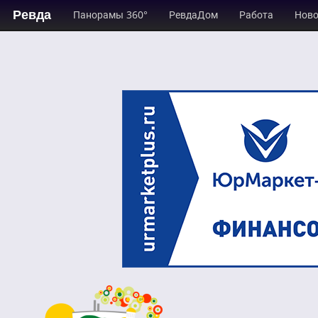
Ревда
Панорамы 360°
РевдаДом
Работа
Ново