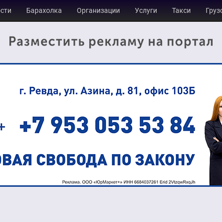
сти
Барахолка
Организации
Услуги
Такси
Груз