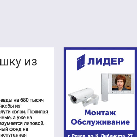
шку из
евды на 680 тысяч
 якобы из
луги связи. Пожилая
ные, а уже на
азумеется липовой.
ьный фонд на
 испуганная