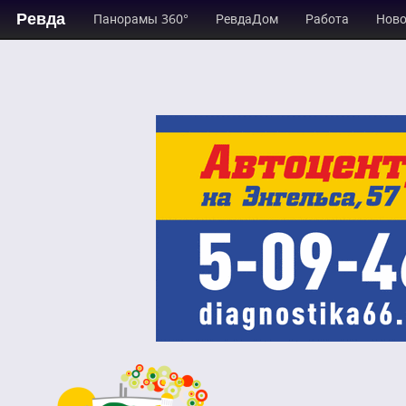
Ревда
Панорамы 360°
РевдаДом
Работа
Ново