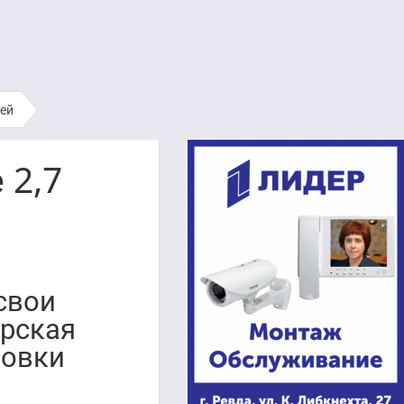
лей
 2,7
свои
ерская
ровки