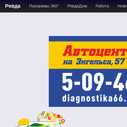
Ревда
Панорамы 360°
РевдаДом
Работа
Ново